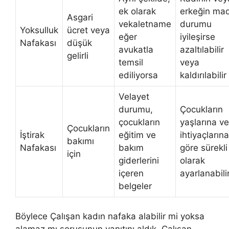
ek olarak
erkeğin ma
Asgari
vekaletname
durumu
Yoksulluk
ücret veya
eğer
iyileşirse
Nafakası
düşük
avukatla
azaltılabilir
gelirli
temsil
veya
ediliyorsa
kaldırılabilir
Velayet
durumu,
Çocukların
çocukların
yaşlarına ve
Çocukların
İştirak
eğitim ve
ihtiyaçlarına
bakımı
Nafakası
bakım
göre sürekli
için
giderlerini
olarak
içeren
ayarlanabili
belgeler
Böylece Çalışan kadın nafaka alabilir mi yoksa