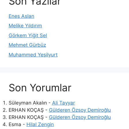
Son Yazılar
Enes Aslan
Melike Yıldırım
Görkem Yiğit Sel
Mehmet Gürbüz
Muhammed Yeşilyurt
Son Yorumlar
Süleyman Akalın
-
Ali Tayyar
ERHAN KOÇAŞ
-
Gülderen Özsoy Demiroğlu
ERHAN KOÇAŞ
-
Gülderen Özsoy Demiroğlu
Esma
-
Hilal Zengin