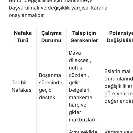
Bu tür değişiklikler için mahkemeye
başvurulmalı ve değişiklik yargısal kararla
onaylanmalıdır​​.
Nafaka
Çalışma
Talep için
Potansiye
Türü
Durumu
Gerekenler
Değişiklik
Dava
dilekçesi,
nüfus
Eşlerin mali
Boşanma
cüzdanı,
durumlarınd
Tedbir
sürecinde
gelir
değişiklikle
Nafakası
geçici
belgeleri,
göre yenid
destek
mahkeme
değerlendiril
harç ve
gider
makbuzları
Aynı şekilde,
Kadının vey