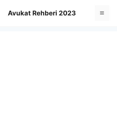
İçeriğe
atla
Avukat Rehberi 2023
Menü