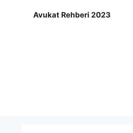
İçeriğe
atla
Avukat Rehberi 2023