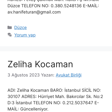
Düzce TELEFON NO: 0.380.5248136 E-MAİL:
av.hanifeturan@gmail.com
Kategoriler
Düzce
Yorum yap
Zeliha Kocaman
3 Ağustos 2023
Yazarı:
Avukat Birliği
ADI: Zeliha Kocaman BARO: İstanbul SİCİL NO:
30107 ADRES: Hürriyet Mah. Bakırcılar Sk. No:2
D:3 İstanbul TELEFON NO: 0.212.5037647 E-
MAİL: Güncelleniyor.