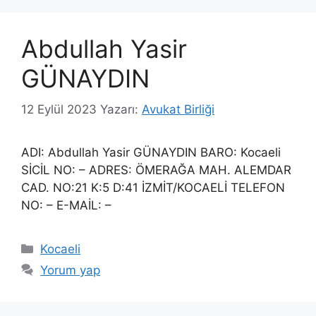
Abdullah Yasir
GÜNAYDIN
12 Eylül 2023
Yazarı:
Avukat Birliği
ADI: Abdullah Yasir GÜNAYDIN BARO: Kocaeli
SİCİL NO: – ADRES: ÖMERAĞA MAH. ALEMDAR
CAD. NO:21 K:5 D:41 İZMİT/KOCAELİ TELEFON
NO: – E-MAİL: –
Kategoriler
Kocaeli
Yorum yap