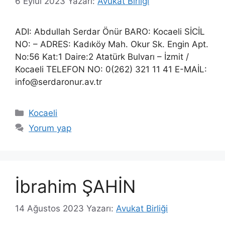
6 Eylül 2023
Yazarı:
Avukat Birliği
ADI: Abdullah Serdar Önür BARO: Kocaeli SİCİL
NO: – ADRES: Kadıköy Mah. Okur Sk. Engin Apt.
No:56 Kat:1 Daire:2 Atatürk Bulvarı – İzmit /
Kocaeli TELEFON NO: 0(262) 321 11 41 E-MAİL:
info@serdaronur.av.tr
Kategoriler
Kocaeli
Yorum yap
İbrahim ŞAHİN
14 Ağustos 2023
Yazarı:
Avukat Birliği