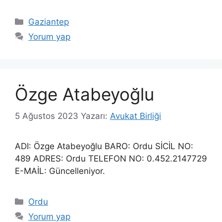
Kategoriler
Gaziantep
Yorum yap
Özge Atabeyoğlu
5 Ağustos 2023
Yazarı:
Avukat Birliği
ADI: Özge Atabeyoğlu BARO: Ordu SİCİL NO:
489 ADRES: Ordu TELEFON NO: 0.452.2147729
E-MAİL: Güncelleniyor.
Kategoriler
Ordu
Yorum yap