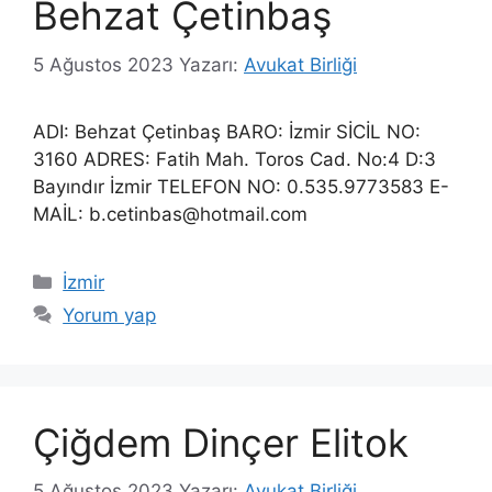
Behzat Çetinbaş
5 Ağustos 2023
Yazarı:
Avukat Birliği
ADI: Behzat Çetinbaş BARO: İzmir SİCİL NO:
3160 ADRES: Fatih Mah. Toros Cad. No:4 D:3
Bayındır İzmir TELEFON NO: 0.535.9773583 E-
MAİL: b.cetinbas@hotmail.com
Kategoriler
İzmir
Yorum yap
Çiğdem Dinçer Elitok
5 Ağustos 2023
Yazarı:
Avukat Birliği