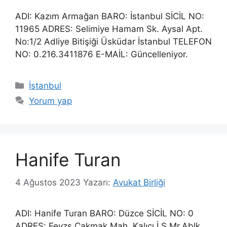
ADI: Kazım Armağan BARO: İstanbul SİCİL NO:
11965 ADRES: Selimiye Hamam Sk. Aysal Apt.
No:1/2 Adliye Bitişiği Üsküdar İstanbul TELEFON
NO: 0.216.3411876 E-MAİL: Güncelleniyor.
Kategoriler
İstanbul
Yorum yap
Hanife Turan
4 Ağustos 2023
Yazarı:
Avukat Birliği
ADI: Hanife Turan BARO: Düzce SİCİL NO: 0
ADRES: Fevzş Çakmak Mah. Kalıcı İ Ş Mr.Ablk