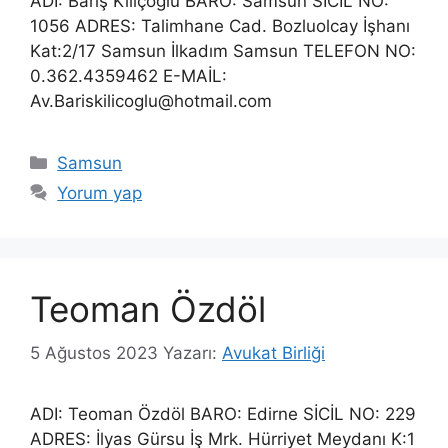
ADI: Barış Kılıçoğlu BARO: Samsun SİCİL NO:
1056 ADRES: Talimhane Cad. Bozluolcay İşhanı
Kat:2/17 Samsun İlkadım Samsun TELEFON NO:
0.362.4359462 E-MAİL:
Av.Bariskilicoglu@hotmail.com
Kategoriler
Samsun
Yorum yap
Teoman Özdöl
5 Ağustos 2023
Yazarı:
Avukat Birliği
ADI: Teoman Özdöl BARO: Edirne SİCİL NO: 229
ADRES: İlyas Gürsu İş Mrk. Hürriyet Meydanı K:1