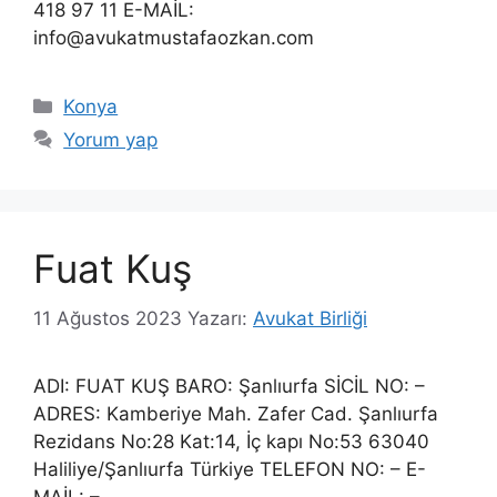
418 97 11 E-MAİL:
info@avukatmustafaozkan.com
Kategoriler
Konya
Yorum yap
Fuat Kuş
11 Ağustos 2023
Yazarı:
Avukat Birliği
ADI: FUAT KUŞ BARO: Şanlıurfa SİCİL NO: –
ADRES: Kamberiye Mah. Zafer Cad. Şanlıurfa
Rezidans No:28 Kat:14, İç kapı No:53 63040
Haliliye/Şanlıurfa Türkiye TELEFON NO: – E-
MAİL: –