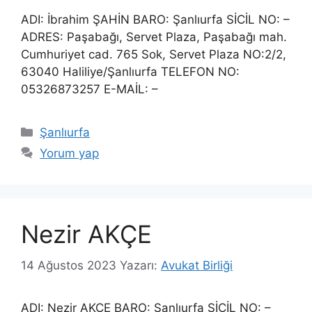
ADI: İbrahim ŞAHİN BARO: Şanlıurfa SİCİL NO: –
ADRES: Paşabağı, Servet Plaza, Paşabağı mah.
Cumhuriyet cad. 765 Sok, Servet Plaza NO:2/2,
63040 Haliliye/Şanlıurfa TELEFON NO:
05326873257 E-MAİL: –
Kategoriler
Şanlıurfa
Yorum yap
Nezir AKÇE
14 Ağustos 2023
Yazarı:
Avukat Birliği
ADI: Nezir AKÇE BARO: Şanlıurfa SİCİL NO: –