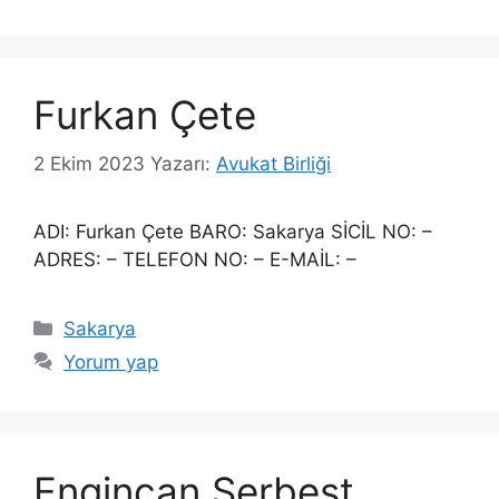
Furkan Çete
2 Ekim 2023
Yazarı:
Avukat Birliği
ADI: Furkan Çete BARO: Sakarya SİCİL NO: –
ADRES: – TELEFON NO: – E-MAİL: –
Kategoriler
Sakarya
Yorum yap
Engincan Serbest