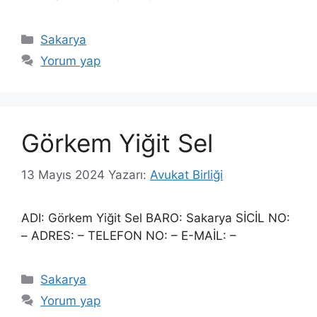
Kategoriler
Sakarya
Yorum yap
Görkem Yiğit Sel
13 Mayıs 2024
Yazarı:
Avukat Birliği
ADI: Görkem Yiğit Sel BARO: Sakarya SİCİL NO:
– ADRES: – TELEFON NO: – E-MAİL: –
Kategoriler
Sakarya
Yorum yap