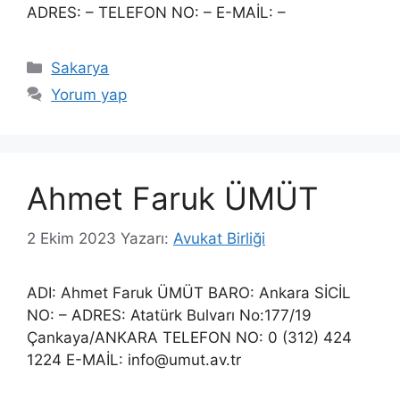
ADRES: – TELEFON NO: – E-MAİL: –
Kategoriler
Sakarya
Yorum yap
Ahmet Faruk ÜMÜT
2 Ekim 2023
Yazarı:
Avukat Birliği
ADI: Ahmet Faruk ÜMÜT BARO: Ankara SİCİL
NO: – ADRES: Atatürk Bulvarı No:177/19
Çankaya/ANKARA TELEFON NO: 0 (312) 424
1224 E-MAİL: info@umut.av.tr