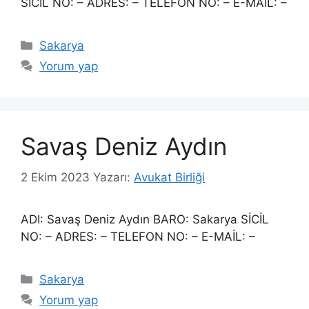
SİCİL NO: – ADRES: – TELEFON NO: – E-MAİL: –
Kategoriler
Sakarya
Yorum yap
Savaş Deniz Aydın
2 Ekim 2023
Yazarı:
Avukat Birliği
ADI: Savaş Deniz Aydın BARO: Sakarya SİCİL
NO: – ADRES: – TELEFON NO: – E-MAİL: –
Kategoriler
Sakarya
Yorum yap