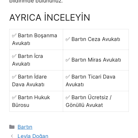
bildirimde bulununuz.
AYRICA İNCELEYİN
✅ Bartın Boşanma
✅ Bartın Ceza Avukatı
Avukatı
✅ Bartın İcra
✅ Bartın Miras Avukatı
Avukatı
✅ Bartın İdare
✅ Bartın Ticari Dava
Dava Avukatı
Avukatı
✅ Bartın Hukuk
✅ Bartın Ücretsiz /
Bürosu
Gönüllü Avukat
Kategoriler
Bartın
Leyla Doğan