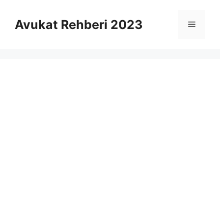
İçeriğe
atla
Avukat Rehberi 2023
Menü