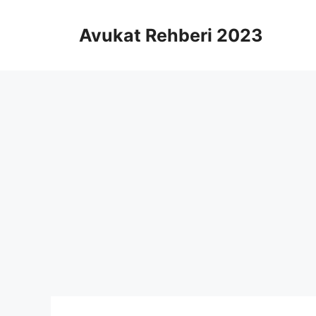
İçeriğe
atla
Avukat Rehberi 2023