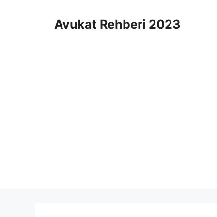
İçeriğe
atla
Avukat Rehberi 2023