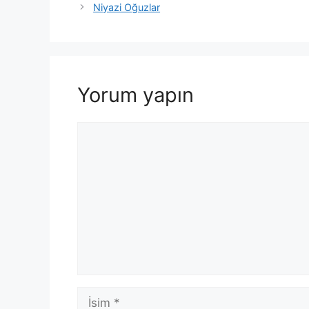
Niyazi Oğuzlar
Yorum yapın
Yorum
İsim