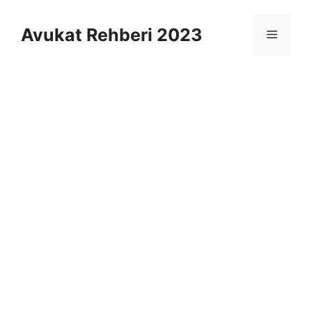
İçeriğe
atla
Avukat Rehberi 2023
Menü