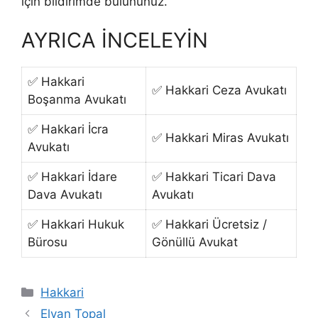
için bildirimde bulununuz.
AYRICA İNCELEYİN
✅ Hakkari
✅ Hakkari Ceza Avukatı
Boşanma Avukatı
✅ Hakkari İcra
✅ Hakkari Miras Avukatı
Avukatı
✅ Hakkari İdare
✅ Hakkari Ticari Dava
Dava Avukatı
Avukatı
✅ Hakkari Hukuk
✅ Hakkari Ücretsiz /
Bürosu
Gönüllü Avukat
Kategoriler
Hakkari
Elvan Topal