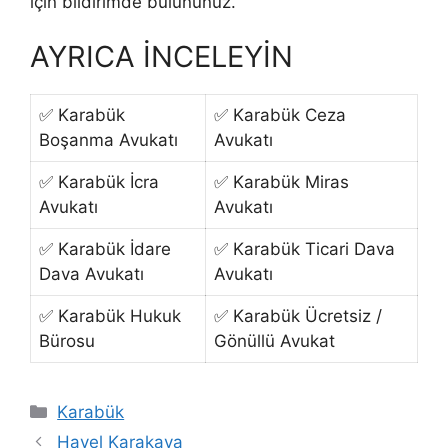
için bildirimde bulununuz.
AYRICA İNCELEYİN
✅ Karabük
✅ Karabük Ceza
Boşanma Avukatı
Avukatı
✅ Karabük İcra
✅ Karabük Miras
Avukatı
Avukatı
✅ Karabük İdare
✅ Karabük Ticari Dava
Dava Avukatı
Avukatı
✅ Karabük Hukuk
✅ Karabük Ücretsiz /
Bürosu
Gönüllü Avukat
Kategoriler
Karabük
Hayel Karakaya