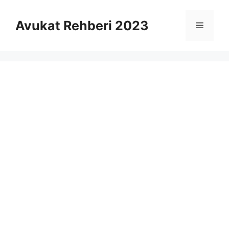
İçeriğe
atla
Avukat Rehberi 2023
Menü