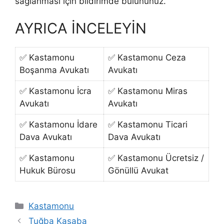
sağlanması için bildirimde bulununuz.
AYRICA İNCELEYİN
✅ Kastamonu
✅ Kastamonu Ceza
Boşanma Avukatı
Avukatı
✅ Kastamonu İcra
✅ Kastamonu Miras
Avukatı
Avukatı
✅ Kastamonu İdare
✅ Kastamonu Ticari
Dava Avukatı
Dava Avukatı
✅ Kastamonu
✅ Kastamonu Ücretsiz /
Hukuk Bürosu
Gönüllü Avukat
Kategoriler
Kastamonu
Tuğba Kasaba