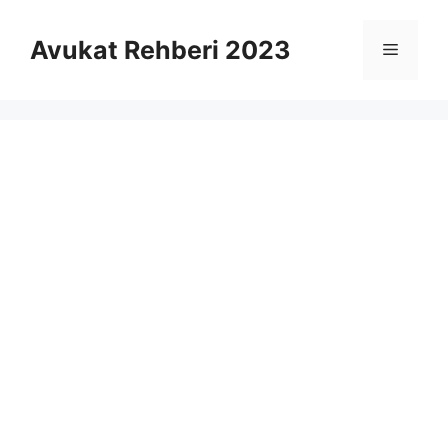
İçeriğe
atla
Avukat Rehberi 2023
Menü