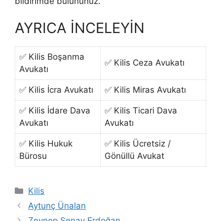
bildirimde bulununuz.
AYRICA İNCELEYİN
✅ Kilis Boşanma
✅ Kilis Ceza Avukatı
Avukatı
✅ Kilis İcra Avukatı
✅ Kilis Miras Avukatı
✅ Kilis İdare Dava
✅ Kilis Ticari Dava
Avukatı
Avukatı
✅ Kilis Hukuk
✅ Kilis Ücretsiz /
Bürosu
Gönüllü Avukat
Kategoriler
Kilis
Aytunç Ünalan
Zeynep Şenay Erdoğan