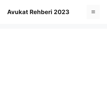
İçeriğe
atla
Avukat Rehberi 2023
Menü