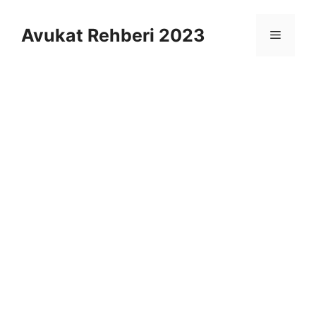
İçeriğe
atla
Avukat Rehberi 2023
Menü