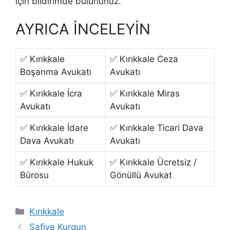
için bildirimde bulununuz.
AYRICA İNCELEYİN
✅ Kırıkkale
✅ Kırıkkale Ceza
Boşanma Avukatı
Avukatı
✅ Kırıkkale İcra
✅ Kırıkkale Miras
Avukatı
Avukatı
✅ Kırıkkale İdare
✅ Kırıkkale Ticari Dava
Dava Avukatı
Avukatı
✅ Kırıkkale Hukuk
✅ Kırıkkale Ücretsiz /
Bürosu
Gönüllü Avukat
Kategoriler
Kırıkkale
Safiye Kurgun