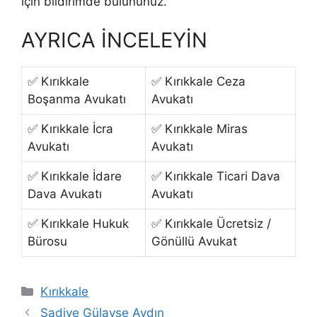
için bildirimde bulununuz.
AYRICA İNCELEYİN
✅ Kırıkkale
✅ Kırıkkale Ceza
Boşanma Avukatı
Avukatı
✅ Kırıkkale İcra
✅ Kırıkkale Miras
Avukatı
Avukatı
✅ Kırıkkale İdare
✅ Kırıkkale Ticari Dava
Dava Avukatı
Avukatı
✅ Kırıkkale Hukuk
✅ Kırıkkale Ücretsiz /
Bürosu
Gönüllü Avukat
Kategoriler
Kırıkkale
Şadiye Gülayşe Aydın