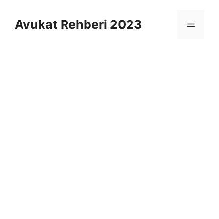
İçeriğe
atla
Avukat Rehberi 2023
Menü