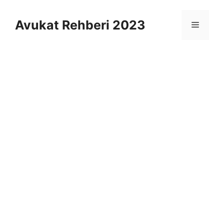
İçeriğe
atla
Avukat Rehberi 2023
Menü