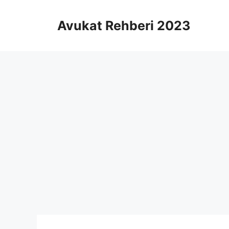
İçeriğe
atla
Avukat Rehberi 2023