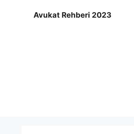
İçeriğe
atla
Avukat Rehberi 2023