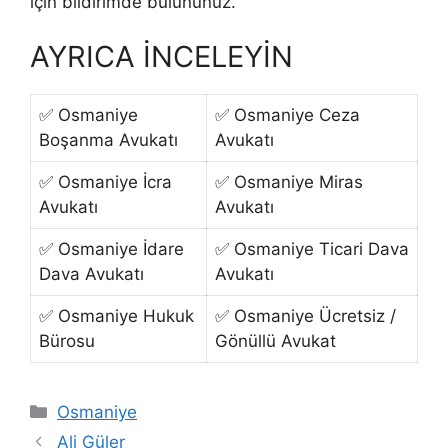
için bildirimde bulununuz.
AYRICA İNCELEYİN
✅ Osmaniye
✅ Osmaniye Ceza
Boşanma Avukatı
Avukatı
✅ Osmaniye İcra
✅ Osmaniye Miras
Avukatı
Avukatı
✅ Osmaniye İdare
✅ Osmaniye Ticari Dava
Dava Avukatı
Avukatı
✅ Osmaniye Hukuk
✅ Osmaniye Ücretsiz /
Bürosu
Gönüllü Avukat
Kategoriler
Osmaniye
Ali Güler