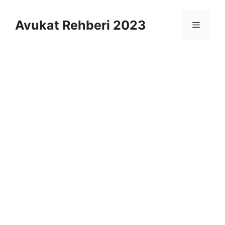
İçeriğe
atla
Avukat Rehberi 2023
Menü