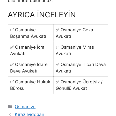
bildirimde bulununuz.
AYRICA İNCELEYİN
✅ Osmaniye
✅ Osmaniye Ceza
Boşanma Avukatı
Avukatı
✅ Osmaniye İcra
✅ Osmaniye Miras
Avukatı
Avukatı
✅ Osmaniye İdare
✅ Osmaniye Ticari Dava
Dava Avukatı
Avukatı
✅ Osmaniye Hukuk
✅ Osmaniye Ücretsiz /
Bürosu
Gönüllü Avukat
Kategoriler
Osmaniye
Kiraz İyidoğan