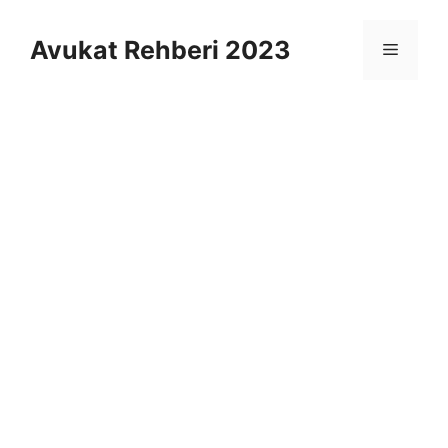
İçeriğe
atla
Avukat Rehberi 2023
Menü