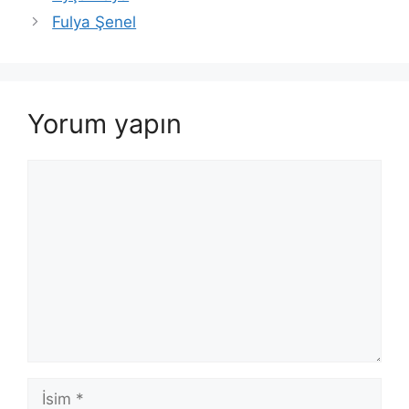
Fulya Şenel
Yorum yapın
Yorum
İsim