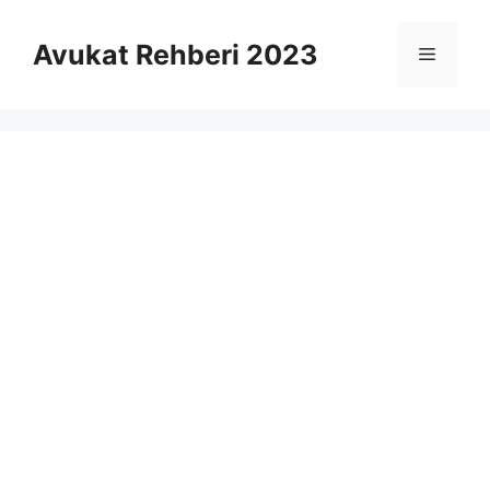
İçeriğe
atla
Avukat Rehberi 2023
Menü