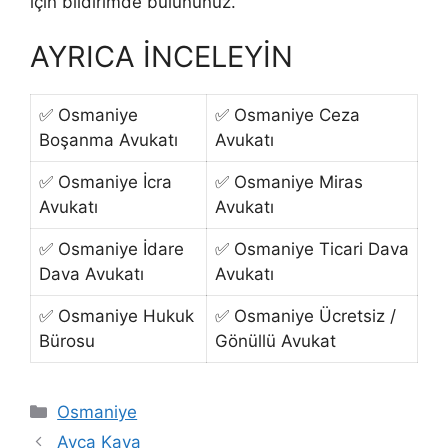
için bildirimde bulununuz.
AYRICA İNCELEYİN
✅ Osmaniye
✅ Osmaniye Ceza
Boşanma Avukatı
Avukatı
✅ Osmaniye İcra
✅ Osmaniye Miras
Avukatı
Avukatı
✅ Osmaniye İdare
✅ Osmaniye Ticari Dava
Dava Avukatı
Avukatı
✅ Osmaniye Hukuk
✅ Osmaniye Ücretsiz /
Bürosu
Gönüllü Avukat
Kategoriler
Osmaniye
Ayça Kaya