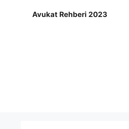
İçeriğe
atla
Avukat Rehberi 2023