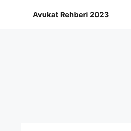
İçeriğe
atla
Avukat Rehberi 2023